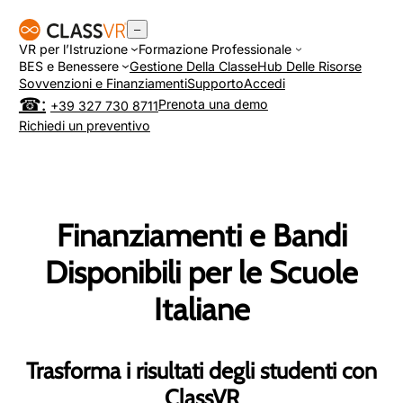
Vai
–
al
VR per l’Istruzione
Formazione Professionale
contenuto
BES e Benessere
Gestione Della Classe
Hub Delle Risorse
Sovvenzioni e Finanziamenti
Supporto
Accedi
Prenota una demo
+39 327 730 8711
Richiedi un preventivo
Finanziamenti e Bandi
Disponibili per le Scuole
Italiane
Trasforma i risultati degli studenti con
ClassVR