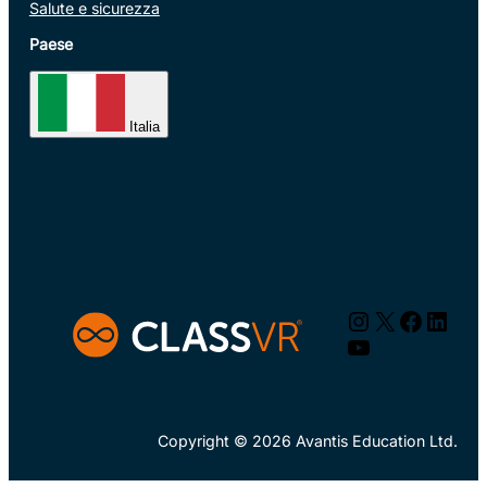
Salute e sicurezza
Paese
Italia
Instagram
X
Facebo
Linke
YouTube
Copyright © 2026 Avantis Education Ltd.