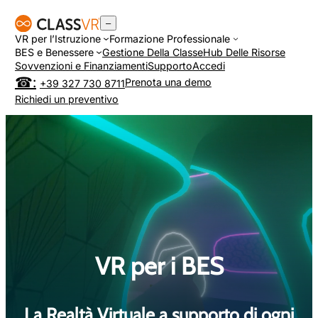
Vai
–
al
VR per l’Istruzione
Formazione Professionale
contenuto
BES e Benessere
Gestione Della Classe
Hub Delle Risorse
Sovvenzioni e Finanziamenti
Supporto
Accedi
Prenota una demo
+39 327 730 8711
Richiedi un preventivo
VR per i BES
La Realtà Virtuale a supporto di ogni