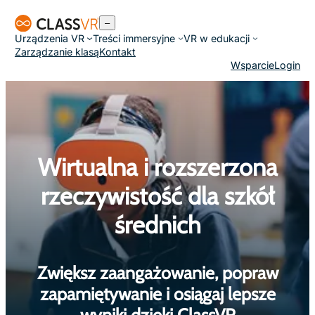
Przejdź
–
do
Urządzenia VR
Treści immersyjne
VR w edukacji
treści
Zarządzanie klasą
Kontakt
Wsparcie
Login
Wirtualna i rozszerzona
rzeczywistość dla szkół
średnich
Zwiększ zaangażowanie, popraw
zapamiętywanie i osiągaj lepsze
wyniki dzięki ClassVR