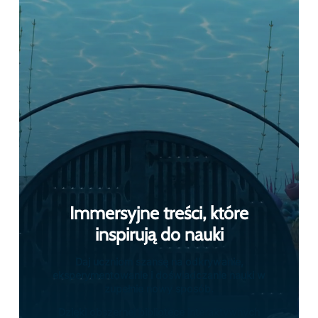
Zabierz uczniów tam dzięki obrazom i
filmom 360°
„ClassVR umożliwia łatwe zanurzenie uczniów w realnym
świecie za pomocą potężnych obrazów i filmów 360°. Od
eksploracji starożytnych ruin po nurkowanie w oceanie –
uczniowie przenoszą się poza mury klasy i znajdują się w
samym centrum wydarzeń.
Nauczyciele mogą również przesyłać własne treści 360°
bezpośrednio do zestawów, wprowadzając autentyczne
miejsca i doświadczenia do lekcji jednym kliknięciem. To
prosty i skuteczny sposób na pogłębienie zrozumienia i
tworzenie niezapomnianych momentów edukacyjnych.
Z ClassVR eksploracja nie tylko wspiera naukę — ona ją