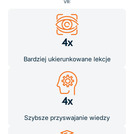
Realne wsparcie od prawdziwych ludzi
W ClassVR każda szkoła otrzymuje dedykowanego
Menedżera ds. Technicznej Obsługi Klienta oraz
bezpośredni dostęp do naszego zespołu wsparcia. Nasi
nauczyciele i specjaliści EdTech zapewniają jasną,
praktyczną pomoc — od konfiguracji i szkoleń, po
rozwiązywanie problemów, zarówno online, jak i
telefonicznie.