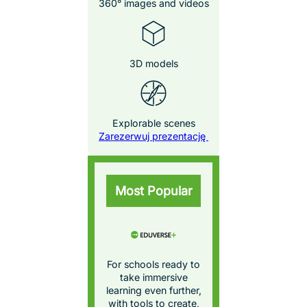
AI-generated
resources
Immersive wildlife
videos
Career exploration
Interactive STEAM
models
Zarezerwuj
prezentację