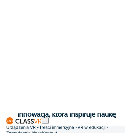
Zestaw o wysokiej wydajności
Uwolnij pełen potencjał nauki immersyjnej dzięki
sprzętowi, który nadąża za tempem pracy w klasie.
Wysoka wydajność i realistyczna grafika ożywiają
każdą lekcję.
Dopasowany do każdego ucznia
Łatwy w regulacji i wygodny w noszeniu – pasek