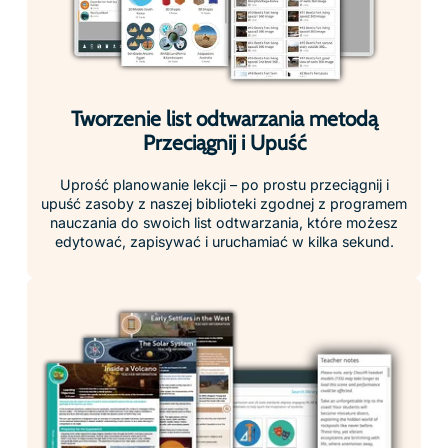
użycia planami lekcji zgodnymi z programem
nauczania, zawierającymi cele, zasoby, notatki dla
nauczyciela i wskazówki dla uczniów, co ułatwia ich
integrację z zajęciami.
Odkryj bibliotekę treści Eduverse
Przeglądaj treści według przedmiotu i grupy wiekowej, aby
zobaczyć pełną ofertę materiałów VR dostępnych w
bibliotece Eduverse.