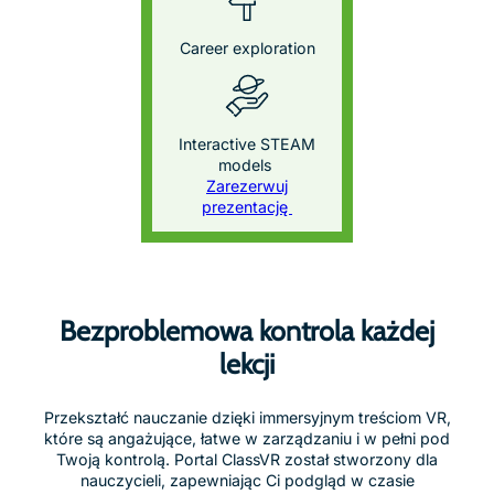
Uruchamianie doświadczeń VR
jednocześnie
Wyślij doświadczenie VR do każdego zestawu jednym
kliknięciem lub pozwól uczniom eksplorować
samodzielnie, we własnym tempie.