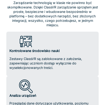
Bezpieczeństwo uczniów na pierwszym miejscu
Nie są zbierane żadne dane uczniów, dostęp do
internetu jest ograniczony, a wszystkie treści są w pełni
kontrolowane przez nauczyciela.
Wstępne pobieranie treści
Przejmij kontrolę nad lekcjami, buforując filmy, modele
3D i listy odtwarzaniaz wyprzedzeniem bezpośrednio
na zestawach. Dzięki wstępnie pobranym treściom
uczniowie mogą natychmiast zanurzyć się w VR.