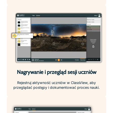
zestawów
Natychmiastowa dystrybucja treści – wybierz zasoby i
prześlij je do zestawów w kilka sekund, aby lekcje
przebiegały płynnie.
Tryb skupienia uwagi