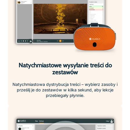
Wstrzymaj działanie wszystkich zestawów naraz, aby
przywrócić uwagę uczniów do lekcji w klasie
Tworzenie list odtwarzania metodą
Przeciągnij i Upuść
Uprość planowanie lekcji – po prostu przeciągnij i
upuść zasoby z naszej biblioteki zgodnej z programem
nauczania do swoich list odtwarzania, które możesz