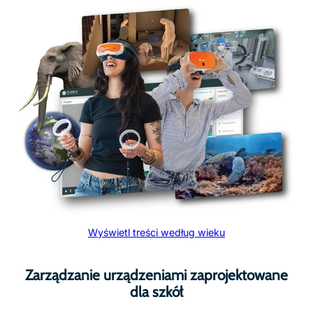
Zestawy ClassVR są zablokowane z założenia,
zapewniając uczniom dostęp wyłącznie do
wyselekcjonowanych treści.
Analiza urządzeń
Przeglądaj dane dotyczące użytkowania, poziomu
baterii, statusu Wi-Fi, wersji oprogramowania i
aktywności zestawów jednym rzutem oka.
Zdalne monitorowanie i kontrola urządzeń
Konfiguruj urządzenia, zarządzaj ustawieniami, wdrażaj
aktualizacje oprogramowania, restartuj, resetuj lub
wyłączaj urządzenia indywidualnie albo w całej flocie.