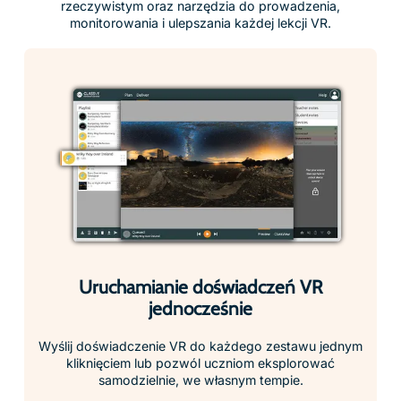
Monitorowanie uczniów w czasie
rzeczywistym
Obserwuj aktywność zestawów uczniów na żywo
dzięki ClassView. Natychmiastowy podgląd tego, co
każdy uczeń eksploruje, aby upewnić się, że pozostają
skoncentrowani, zaangażowani i na właściwej ścieżce
przez całą lekcję.