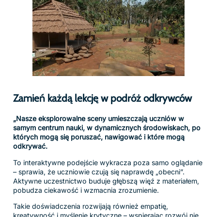
teaching and learning
across the curriculum.
Access over 300,000+
carefully curated
resources.
Includes:
360° images and videos
3D models
Explorable scenes
Zarezerwuj prezentację