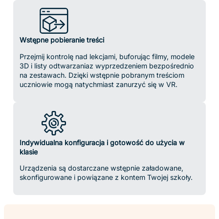
zestawem, zapewniając nauczycielom widoczność i kontrolę
w czasie rzeczywistym nad całym środowiskiem nauki VR.”
Jak ClassVR wpływa na naukę
W porównaniu z uczniami uczonymi przy użyciu bardziej
tradycyjnych metod nauczania, uczniowie korzystający z
VR:
4x
Bardziej ukierunkowane lekcje