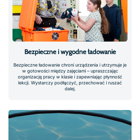
Immersyjne treści, które
inspirują do nauki
Daj uczniom szansę na odkrywanie,
eksperymentowanie i doświadczanie nauki w
zupełnie nowy sposób.
Dzięki obszernej bibliotece interaktywnych
zasobów VR zgodnych z programem nauczania
– od wirtualnych wycieczek po praktyczne
symulacje naukowe – ClassVR sprawia, że nauka
staje się bardziej angażująca i prowadzi do
wymiernych efektów w osiągnięciach uczniów.