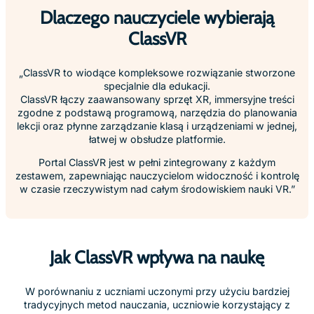
4x
Szybsze przyswajanie wiedzy
275
%
większa pewność w stosowaniu
zdobytej wiedzy
*Źródło:
PWC