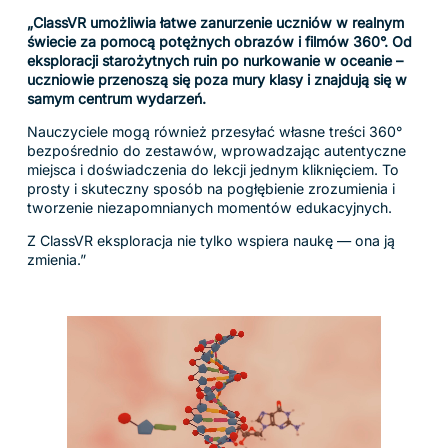
prawdziwymi obiektami. Abstrakcyjne pojęcia stają się
namacalne i interaktywne.
Od badania szczegółów ludzkiego serca po oglądanie
starożytnych artefaktów z każdej strony – modele 3D
rozbudzają ciekawość, pogłębiają zrozumienie i ożywiają
tematy w sposób, jakiego podręczniki nigdy nie
zapewnią.”
Zamień każdą lekcję w podróż odkrywców