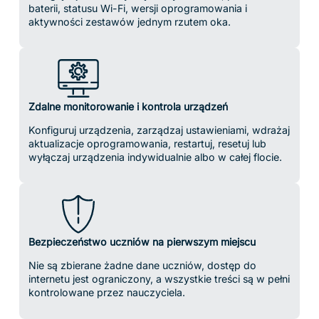
Indywidualna konfiguracja i gotowość do użycia w
klasie
Urządzenia są dostarczane wstępnie załadowane,
skonfigurowane i powiązane z kontem Twojej szkoły.
Dlaczego nauczyciele wybierają
ClassVR
„ClassVR to wiodące kompleksowe rozwiązanie stworzone
specjalnie dla edukacji.
ClassVR łączy zaawansowany sprzęt XR, immersyjne treści
zgodne z podstawą programową, narzędzia do planowania
lekcji oraz płynne zarządzanie klasą i urządzeniami w jednej,
łatwej w obsłudze platformie.
Portal ClassVR jest w pełni zintegrowany z każdym