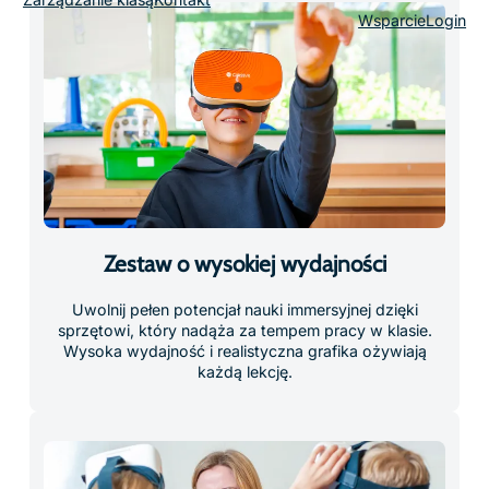
nagłowny dopasowuje się do różnych rozmiarów i
kształtów głowy. Zestaw można nosić z okularami lub
bez nich, co czyni go idealnym do wspólnego użytku
w klasie.
Przednia kamera do rzeczywistości
rozszerzonej (AR)
Uczniowie mogą wirtualnie trzymać dowolny obiekt w