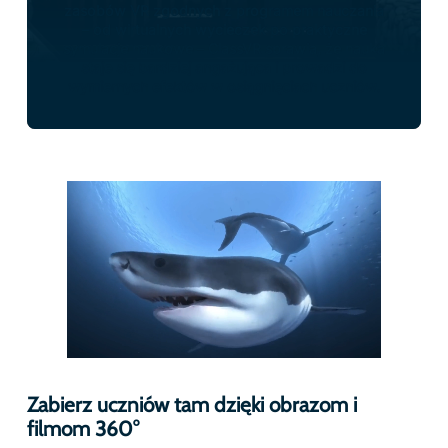
zmienia.”
Nauka przez działanie dzięki modelom 3D
„Ożywiaj złożone zagadnienia, pozwalając uczniom
zobaczyć i doświadczyć ich z bliska — dosłownie na
wyciągnięcie ręki.
Dzięki kostce AR ClassVR uczniowie mogą trzymać,
obracać i analizować modele 3D tak, jakby były