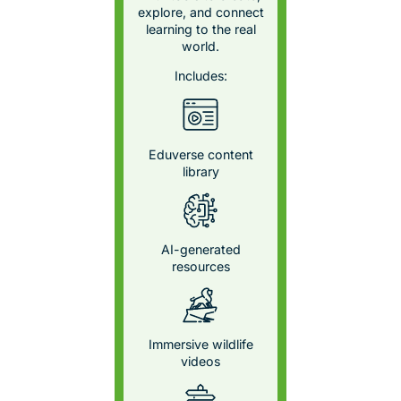
Bezproblemowa kontrola każdej
lekcji
Przekształć nauczanie dzięki immersyjnym treściom VR,
które są angażujące, łatwe w zarządzaniu i w pełni pod
Twoją kontrolą. Portal ClassVR został stworzony dla
nauczycieli, zapewniając Ci podgląd w czasie
rzeczywistym oraz narzędzia do prowadzenia,
monitorowania i ulepszania każdej lekcji VR.