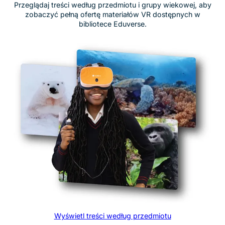
Wyświetl treści według wieku
Zarządzanie urządzeniami zaprojektowane
dla szkół
Zarządzanie technologią w klasie nie powinno być
skomplikowane. Dzięki ClassVR zarządzanie sprzętem jest
proste, bezpieczne i wbudowane bezpośrednio w
platformę – bez dodatkowych narzędzi, bez złożonych
integracji, wszystko, czego potrzebujesz, w jednym
miejscu.
Kontrolowane środowisko nauki