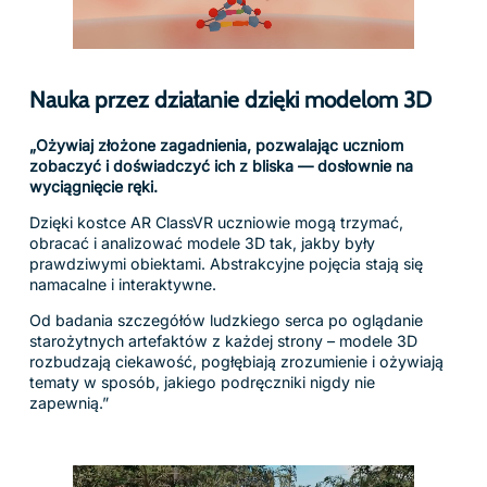
„Nasze eksplorowalne sceny umieszczają uczniów w
samym centrum nauki, w dynamicznych środowiskach, po
których mogą się poruszać, nawigować i które mogą
odkrywać.
To interaktywne podejście wykracza poza samo oglądanie
– sprawia, że uczniowie czują się naprawdę „obecni”.
Aktywne uczestnictwo buduje głębszą więź z materiałem,
pobudza ciekawość i wzmacnia zrozumienie.
Takie doświadczenia rozwijają również empatię,
kreatywność i myślenie krytyczne – wspierając rozwój nie
tylko akademicki, ale i osobisty.”
A comprehensive library
of immersive VR & AR
content, supporting