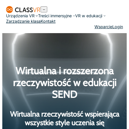
Przejdź
–
do
Urządzenia VR
Treści immersyjne
VR w edukacji
treści
Zarządzanie klasą
Kontakt
Wsparcie
Login
Wirtualna i rozszerzona
rzeczywistość w edukacji
SEND
Wirtualna rzeczywistość wspierająca
wszystkie style uczenia się