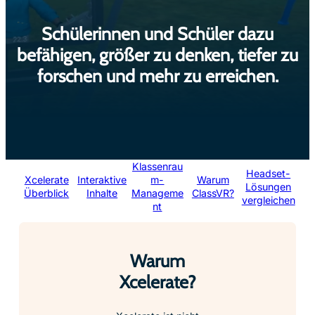
Schülerinnen und Schüler dazu
befähigen, größer zu denken, tiefer zu
forschen und mehr zu erreichen.
Klassenrau
Headset-
Xcelerate
Interaktive
m-
Warum
Lösungen
Überblick
Inhalte
Manageme
ClassVR?
vergleichen
nt
Warum
Xcelerate?