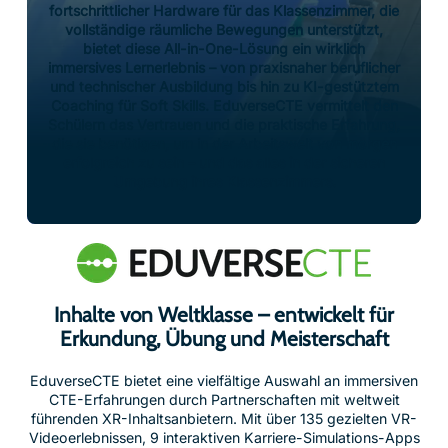
fortschrittlicher Hardware für das Klassenzimmer, die
vollständige räumliche Bewegungen unterstützt,
bietet diese All-in-One-Lösung ein wirklich
immersives Lernerlebnis – von praxisnaher beruflicher
und technischer Ausbildung bis hin zu KI-gestütztem
Coaching für Soft Skills. EduverseCTE vermittelt den
Schülern das Vertrauen und die praktische Erfahrung,
die sie benötigen, um in der Arbeitswelt von morgen
erfolgreich zu sein – und das alles in der sicheren
Umgebung ihres Klassenzimmers.
Inhalte von Weltklasse – entwickelt für
Erkundung, Übung und Meisterschaft
EduverseCTE bietet eine vielfältige Auswahl an immersiven
CTE-Erfahrungen durch Partnerschaften mit weltweit
führenden XR-Inhaltsanbietern. Mit über 135 gezielten VR-
Videoerlebnissen, 9 interaktiven Karriere-Simulations-Apps