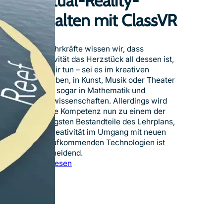
Virtual-Reality-
l
e
e
Inhalten mit ClassVR
n
f
z
ü
i
r
Als Lehrkräfte wissen wir, dass
m
V
Kreativität das Herzstück all dessen ist,
m
i
was wir tun – sei es im kreativen
e
r
Schreiben, in Kunst, Musik oder Theater
r
t
– oder sogar in Mathematik und
u
Naturwissenschaften. Allerdings wird
a
digitale Kompetenz nun zu einem der
l
wichtigsten Bestandteile des Lehrplans,
R
und Kreativität im Umgang mit neuen
e
und aufkommenden Technologien ist
a
entscheidend.
l
:
Jetzt lesen
i
E
t
r
y
s
i
t
n
e
d