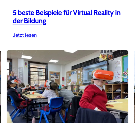
5 beste Beispiele für Virtual Reality in
der Bildung
:
Jetzt lesen
5
beste
Beispiele
für
Virtual
Reality
in
der
Bildung