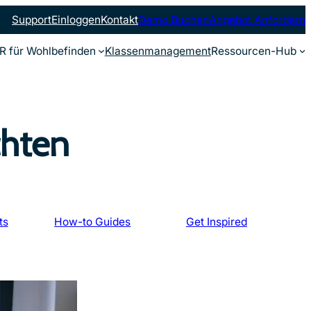
Support
Einloggen
Kontakt
Demo Buchen
Angebot Anfordern
R für Wohlbefinden
Klassenmanagement
Ressourcen-Hub
chten
ts
How-to Guides
Get Inspired