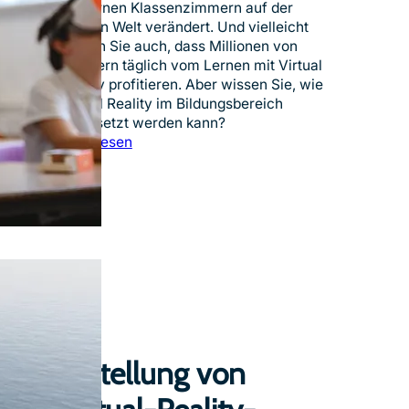
t
modernen Klassenzimmern auf der
e
ganzen Welt verändert. Und vielleicht
z
wissen Sie auch, dass Millionen von
u
Schülern täglich vom Lernen mit Virtual
m
Reality profitieren. Aber wissen Sie, wie
i
Virtual Reality im Bildungsbereich
n
eingesetzt werden kann?
t
:
Jetzt lesen
e
5
r
b
a
e
k
s
t
t
i
e
v
B
e
e
n
i
K
s
l
p
Erstellung von
a
i
s
e
s