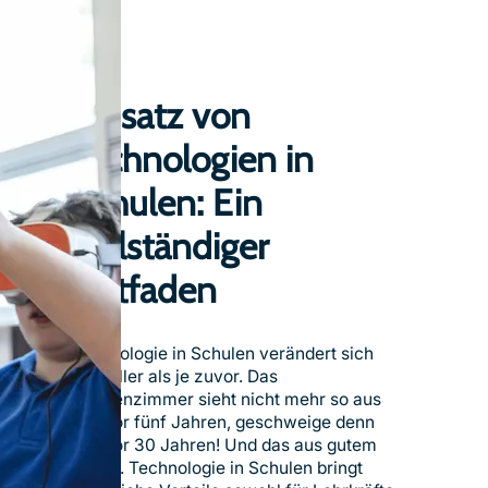
l
e
l
r
u
B
n
i
g
Einsatz von
l
v
d
o
Technologien in
u
n
n
V
Schulen: Ein
g
i
vollständiger
r
t
Leitfaden
u
a
l
-
Technologie in Schulen verändert sich
R
schneller als je zuvor. Das
e
Klassenzimmer sieht nicht mehr so aus
a
wie vor fünf Jahren, geschweige denn
l
wie vor 30 Jahren! Und das aus gutem
i
Grund. Technologie in Schulen bringt
t