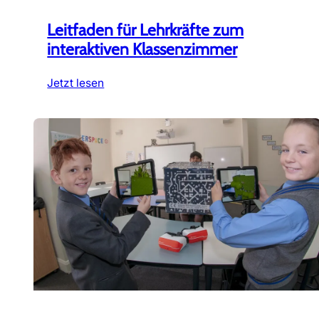
Leitfaden für Lehrkräfte zum
interaktiven Klassenzimmer
:
Jetzt lesen
Leitfaden
für
Lehrkräfte
zum
interaktiven
Klassenzimmer