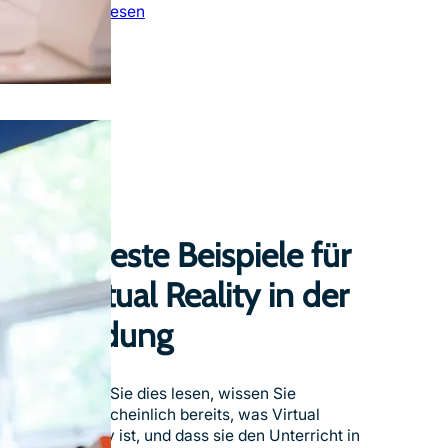
:
Jetzt lesen
L
e
i
t
f
a
d
e
n
f
ü
5 beste Beispiele für
r
L
Virtual Reality in der
e
Bildung
h
r
k
r
Wenn Sie dies lesen, wissen Sie
ä
wahrscheinlich bereits, was Virtual
f
Reality ist, und dass sie den Unterricht in