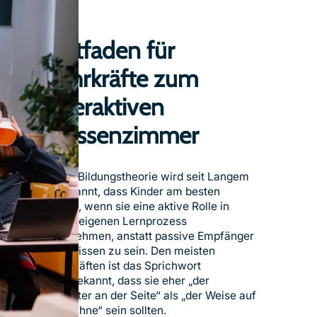
Leitfaden für
Lehrkräfte zum
interaktiven
Klassenzimmer
In der Bildungstheorie wird seit Langem
anerkannt, dass Kinder am besten
lernen, wenn sie eine aktive Rolle in
ihrem eigenen Lernprozess
übernehmen, anstatt passive Empfänger
von Wissen zu sein. Den meisten
Lehrkräften ist das Sprichwort
wohlbekannt, dass sie eher „der
Begleiter an der Seite“ als „der Weise auf
der Bühne“ sein sollten.