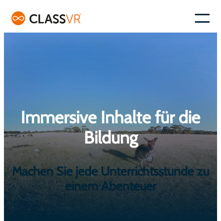
Skip
to
–
content
Immersive Inhalte für die
Bildung
Machen Sie jede Unterrichtsstunde zu
einem Abenteuer