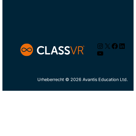
Instagram
X
Facebo
Linke
YouTube
Urheberrecht © 2026 Avantis Education Ltd.