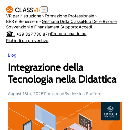
Vai
–
al
VR per l’Istruzione
Formazione Professionale
contenuto
BES e Benessere
Gestione Della Classe
Hub Delle Risorse
Sovvenzioni e Finanziamenti
Supporto
Accedi
Prenota una demo
+39 327 730 8711
Richiedi un preventivo
Blog
Integrazione della
Tecnologia nella Didattica
August 18th, 2025
11 min read
By Jessica Stafford