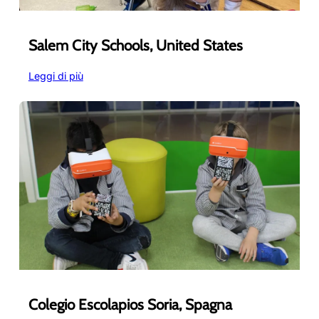
Salem City Schools, United States
:
Leggi di più
Salem
City
Schools,
United
States
Colegio Escolapios Soria, Spagna