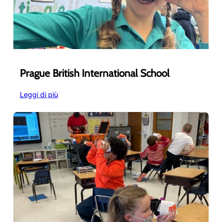
agli…
Prague British International School
:
Leggi di più
Prague
British
International
School