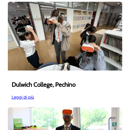
International
School
di
Hong
Kong
Dulwich College, Pechino
:
Leggi di più
Dulwich
College,
Pechino