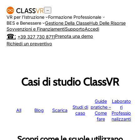
Vai
–
al
VR per l’Istruzione
Formazione Professionale
contenuto
BES e Benessere
Gestione Della Classe
Hub Delle Risorse
Sovvenzioni e Finanziamenti
Supporto
Accedi
Prenota una demo
+39 327 730 8711
Richiedi un preventivo
Casi di studio ClassVR
Guide
Laborato
Studi di
pratiche –
ri
All
Blog
Scarica
caso
Come
Professio
fare
nalizzanti
Scopri come le scuole utilizzano