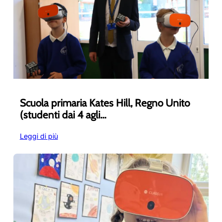
Scuola primaria Kates Hill, Regno Unito
(studenti dai 4 agli…
:
Leggi di più
Scuola
primaria
Kates
Hill,
Regno
Unito
(studenti
dai
4