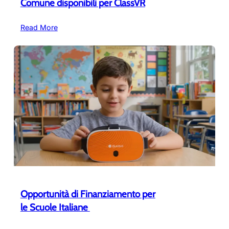
Comune disponibili per ClassVR
:
Read More
Scuole
di
Milano:
nuovi
finanziamenti
del
Comune
disponibili
per
ClassVR
Opportunità di Finanziamento per
le Scuole Italiane