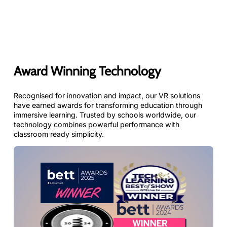
Scopri
EduverseTHRIVE
–
Esperienze
immersive
per
ritrovare
Award Winning Technology
equilibrio,
autoregolarsi
e…
Recognised for innovation and impact, our VR solutions
have earned awards for transforming education through
immersive learning. Trusted by schools worldwide, our
technology combines powerful performance with
classroom ready simplicity.