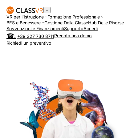
Vai
–
al
VR per l’Istruzione
Formazione Professionale
contenuto
BES e Benessere
Gestione Della Classe
Hub Delle Risorse
Sovvenzioni e Finanziamenti
Supporto
Accedi
Prenota una demo
+39 327 730 8711
Richiedi un preventivo