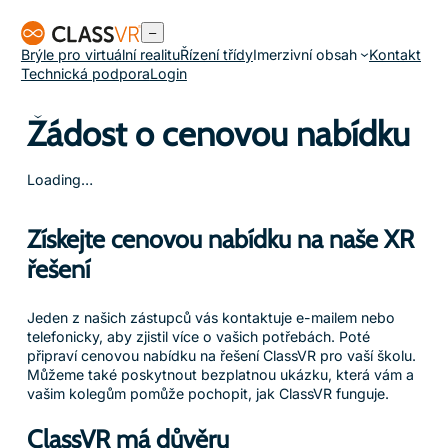
Přeskočit
–
na
Brýle pro virtuální realitu
Řízení třídy
Imerzivní obsah
Kontakt
obsah
Technická podpora
Login
Žádost o cenovou nabídku
Loading…
Získejte cenovou nabídku na naše XR
řešení
Jeden z našich zástupců vás kontaktuje e-mailem nebo
telefonicky, aby zjistil více o vašich potřebách. Poté
připraví cenovou nabídku na řešení ClassVR pro vaší školu.
Můžeme také poskytnout bezplatnou ukázku, která vám a
vašim kolegům pomůže pochopit, jak ClassVR funguje.
ClassVR má důvěru