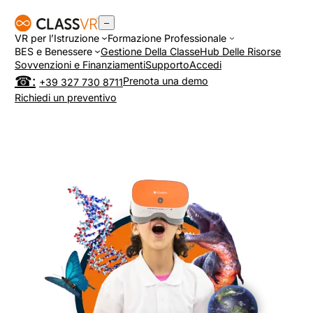
Vai
–
al
VR per l’Istruzione
Formazione Professionale
contenuto
BES e Benessere
Gestione Della Classe
Hub Delle Risorse
Sovvenzioni e Finanziamenti
Supporto
Accedi
Prenota una demo
+39 327 730 8711
Richiedi un preventivo