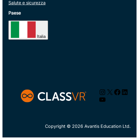
Salute e sicurezza
Paese
Italia
Instagram
X
Facebo
Linke
YouTube
Copyright © 2026 Avantis Education Ltd.